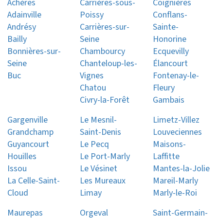
Achères
Carrières-sous-
Coignières
Adainville
Poissy
Conflans-
Andrésy
Carrières-sur-
Sainte-
Bailly
Seine
Honorine
Bonnières-sur-
Chambourcy
Ecquevilly
Seine
Chanteloup-les-
Élancourt
Buc
Vignes
Fontenay-le-
Chatou
Fleury
Civry-la-Forêt
Gambais
Gargenville
Le Mesnil-
Limetz-Villez
Grandchamp
Saint-Denis
Louveciennes
Guyancourt
Le Pecq
Maisons-
Houilles
Le Port-Marly
Laffitte
Issou
Le Vésinet
Mantes-la-Jolie
La Celle-Saint-
Les Mureaux
Mareil-Marly
Cloud
Limay
Marly-le-Roi
Maurepas
Orgeval
Saint-Germain-