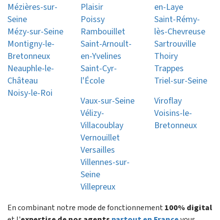
Mézières-sur-
Plaisir
en-Laye
Seine
Poissy
Saint-Rémy-
Mézy-sur-Seine
Rambouillet
lès-Chevreuse
Montigny-le-
Saint-Arnoult-
Sartrouville
Bretonneux
en-Yvelines
Thoiry
Neauphle-le-
Saint-Cyr-
Trappes
Château
l'École
Triel-sur-Seine
Noisy-le-Roi
Vaux-sur-Seine
Viroflay
Vélizy-
Voisins-le-
Villacoublay
Bretonneux
Vernouillet
Versailles
Villennes-sur-
Seine
Villepreux
En combinant notre mode de fonctionnement
100% digital
et l'
expertise de nos agents
partout en France
vous