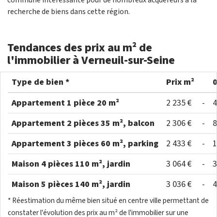
commune intéressante pour de nombreux acquéreurs à la
recherche de biens dans cette région.
Tendances des prix au m² de
l'immobilier à Verneuil-sur-Seine
Type de bien *
Prix m²
Appartement 1 pièce 20 m²
2 235 €
-
4
Appartement 2 pièces 35 m², balcon
2 306 €
-
8
Appartement 3 pièces 60 m², parking
2 433 €
-
1
Maison 4 pièces 110 m², jardin
3 064 €
-
3
Maison 5 pièces 140 m², jardin
3 036 €
-
4
* Réestimation du même bien situé en centre ville permettant de
constater l'évolution des prix au m² de l'immobilier sur une