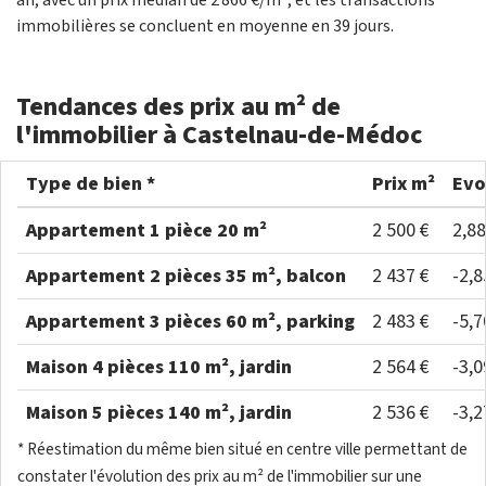
an, avec un prix médian de 2 866 €/m², et les transactions
immobilières se concluent en moyenne en 39 jours.
Tendances des prix au m² de
l'immobilier à Castelnau-de-Médoc
Type de bien *
Prix m²
Evo
Appartement 1 pièce 20 m²
2 500 €
2,8
Appartement 2 pièces 35 m², balcon
2 437 €
-2,
Appartement 3 pièces 60 m², parking
2 483 €
-5,
Maison 4 pièces 110 m², jardin
2 564 €
-3,
Maison 5 pièces 140 m², jardin
2 536 €
-3,
* Réestimation du même bien situé en centre ville permettant de
constater l'évolution des prix au m² de l'immobilier sur une