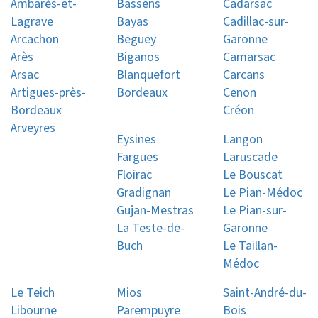
Ambarès-et-
Bassens
Cadarsac
Lagrave
Bayas
Cadillac-sur-
Arcachon
Beguey
Garonne
Arès
Biganos
Camarsac
Arsac
Blanquefort
Carcans
Artigues-près-
Bordeaux
Cenon
Bordeaux
Créon
Arveyres
Eysines
Langon
Fargues
Laruscade
Floirac
Le Bouscat
Gradignan
Le Pian-Médoc
Gujan-Mestras
Le Pian-sur-
La Teste-de-
Garonne
Buch
Le Taillan-
Médoc
Le Teich
Mios
Saint-André-du-
Libourne
Parempuyre
Bois