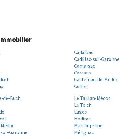
 immobilier
s
Cadarsac
Cadillac-sur-Garonne
Camarsac
s
Carcans
fort
Castelnau-de-Médoc
ux
Cenon
e-de-Buch
Le Taillan-Médoc
Le Teich
de
Lugos
cat
Madirac
n-Médoc
Marcheprime
-sur-Garonne
Mérignac