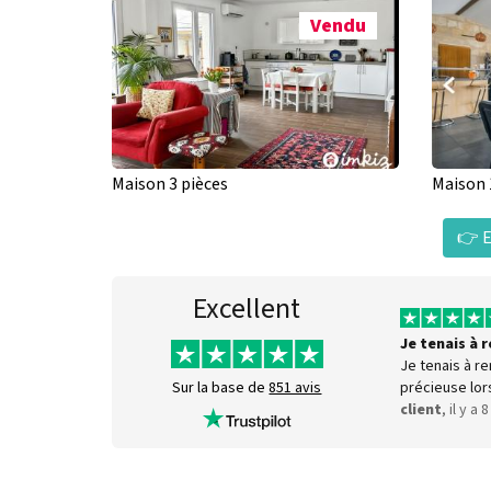
Vendu
Maison 3 pièces
Maison 
👉 E
Excellent
Je tenais à
Je tenais à r
précieuse lor
Sur la base de
851 avis
client
, il y a 