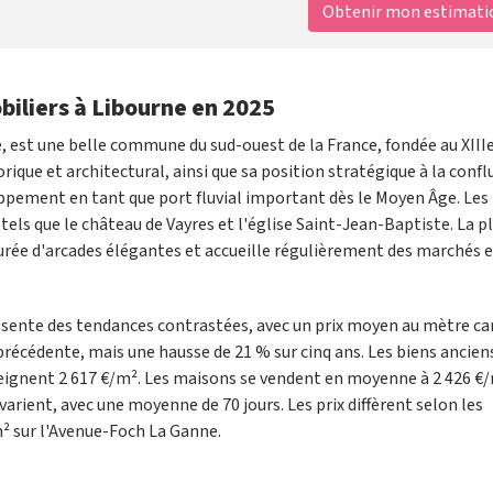
Obtenir mon estimation
biliers à Libourne en 2025
, est une belle commune du sud-ouest de la France, fondée au XIIIe
ique et architectural, ainsi que sa position stratégique à la conf
loppement en tant que port fluvial important dès le Moyen Âge. Les
tels que le château de Vayres et l'église Saint-Jean-Baptiste. La p
ourée d'arcades élégantes et accueille régulièrement des marchés 
sente des tendances contrastées, avec un prix moyen au mètre car
 précédente, mais une hausse de 21 % sur cinq ans. Les biens ancien
tteignent 2 617 €/m². Les maisons se vendent en moyenne à 2 426 €
arient, avec une moyenne de 70 jours. Les prix diffèrent selon les
m² sur l'Avenue-Foch La Ganne.