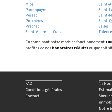
Mios
Saint-A
Parempuyre
Saint-L
Pessac
Saint-M
Porchères
Saint-Q
Préchac
Salles
Saint-André-de-Cubzac
Talenc
En combinant notre mode de fonctionnement
100
profitez de nos
honoraires réduits
où que soit si
FAQ
🏷️ Nos 
Conditions générales
Estimat
Contact
Simulat
immobi
Notre b