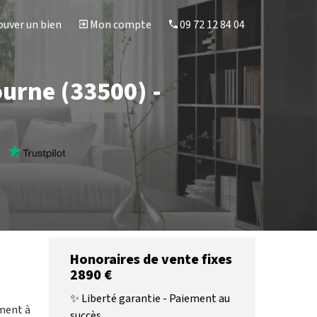
uver un bien
Mon compte
09 72 12 84 04
ourne (33500) -
s
Honoraires de vente fixes
2890 €
✨ Liberté garantie - Paiement au
ement à
succès