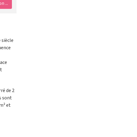
 ...
 siècle
luence
lace
et
ré de 2
s sont
/m² et