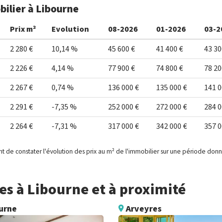
bilier à Libourne
Prix m²
Evolution
08-2026
01-2026
03-2
2 280 €
10,14 %
45 600 €
41 400 €
43 30
2 226 €
4,14 %
77 900 €
74 800 €
78 20
2 267 €
0,74 %
136 000 €
135 000 €
141 0
2 291 €
-7,35 %
252 000 €
272 000 €
284 0
2 264 €
-7,31 %
317 000 €
342 000 €
357 0
t de constater l'évolution des prix au m² de l'immobilier sur une période don
s à Libourne et à proximité
urne
Arveyres