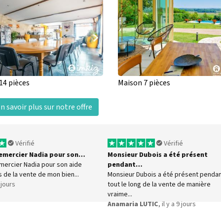
14 pièces
Maison 7 pièces
n savoir plus sur notre offre
Vérifié
Vérifié
 remercier Nadia pour son…
Monsieur Dubois a été présent
emercier Nadia pour son aide
pendant…
s de la vente de mon bien...
Monsieur Dubois a été présent penda
8 jours
tout le long de la vente de manière
vraime...
Anamaria LUTIC
, il y a 9 jours