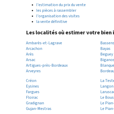
l'estimation du prix du vente
les pièces à rassembler
l'organisation des visites
la vente définitive
Les localités où estimer votre bien
Ambarès-et-Lagrave
Bassen
Arcachon
Bayas
Arès
Beguey
Arsac
Bigano
Artigues-près-Bordeaux
Blanque
Arveyres
Bordea
Créon
La Test
Eysines
Langon
Fargues
Larusca
Floirac
Le Bous
Gradignan
Le Pia
Gujan-Mestras
Le Pian