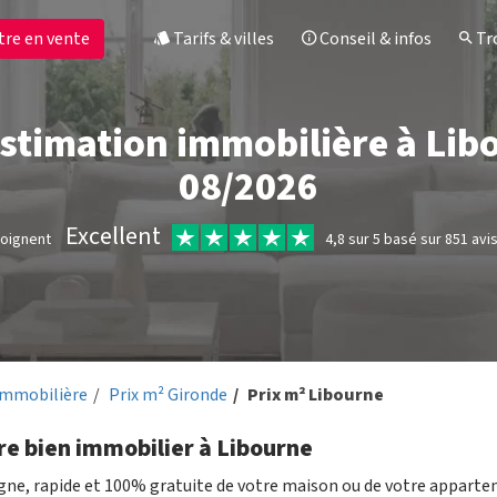
tre en vente
Tarifs & villes
Conseil & infos
Tro
estimation immobilière à Lib
08/2026
Excellent
moignent
4,8 sur 5 basé sur 851 avi
immobilière
Prix m² Gironde
Prix m² Libourne
re bien immobilier à Libourne
igne, rapide et 100% gratuite de votre maison ou de votre appart