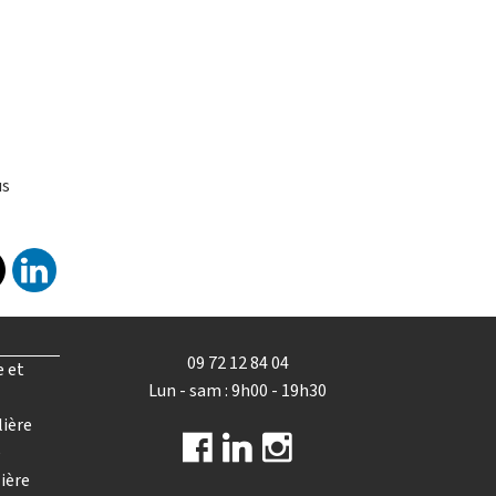
us
09 72 12 84 04
e et
Lun - sam : 9h00 - 19h30
lière
e
ière