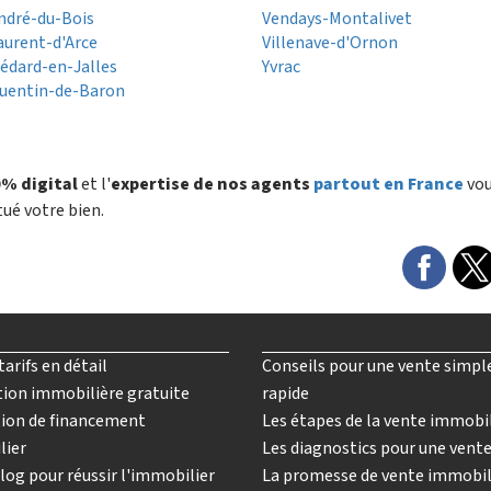
ndré-du-Bois
Vendays-Montalivet
aurent-d'Arce
Villenave-d'Ornon
édard-en-Jalles
Yvrac
uentin-de-Baron
e
% digital
et l'
expertise de nos agents
partout en France
vo
tué votre bien.
tarifs en détail
Conseils pour une vente simpl
ion immobilière gratuite
rapide
ion de financement
Les étapes de la vente immobi
lier
Les diagnostics pour une vent
log pour réussir l'immobilier
La promesse de vente immobil