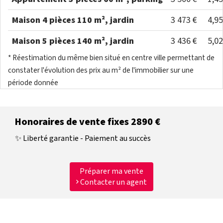
Maison 4 pièces 110 m², jardin
3 473 €
4,9
Maison 5 pièces 140 m², jardin
3 436 €
5,0
* Réestimation du même bien situé en centre ville permettant de
constater l'évolution des prix au m² de l'immobilier sur une
période donnée
Honoraires de vente fixes 2890 €
✨ Liberté garantie - Paiement au succès
Préparer ma vente
Contacter un agent