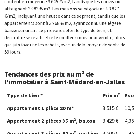
coûtent en moyenne 3 645 €/m2, tandis que les nouveaux
atteignent 3 983 €/m2. Les maisons se négocient à 3 827
€/m2, indiquant une hausse dans ce segment, tandis que les
appartements sont à 3 968 €/m2, ayant connu une légère
baisse sur un an. Le prix varie selon le type de bien, et
décembre se révèle être le meilleur mois pour vendre, alors
que juin favorise les achats, avec un délai moyen de vente de
59 jours.
Tendances des prix au m² de
l'immobilier à Saint-Médard-en-Jalles
Type de bien *
Prix m²
Evo
Appartement 1 pièce 20 m²
3 515 €
10,
Appartement 2 pièces 35 m², balcon
3 429 €
4,3
Appartement 3 pièces 60 m², parking
3 500 €
1,4