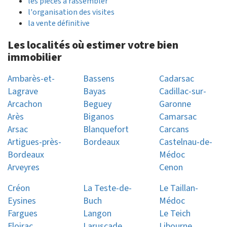
les pièces à rassembler
l'organisation des visites
la vente définitive
Les localités où estimer votre bien
immobilier
Ambarès-et-
Bassens
Cadarsac
Lagrave
Bayas
Cadillac-sur-
Arcachon
Beguey
Garonne
Arès
Biganos
Camarsac
Arsac
Blanquefort
Carcans
Artigues-près-
Bordeaux
Castelnau-de-
Bordeaux
Médoc
Arveyres
Cenon
Créon
La Teste-de-
Le Taillan-
Eysines
Buch
Médoc
Fargues
Langon
Le Teich
Floirac
Laruscade
Libourne