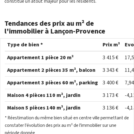
constitue un atout majeur pour les residents.
Tendances des prix au m² de
l'immobilier à Lançon-Provence
Type de bien *
Prix m²
Evo
Appartement 1 pièce 20 m²
3 415 €
17,
Appartement 2 pièces 35 m², balcon
3 343 €
11,
Appartement 3 pièces 60 m², parking
3 400 €
7,9
Maison 4 pièces 110 m², jardin
3 173 €
-4,
Maison 5 pièces 140 m², jardin
3 136 €
-4,
* Réestimation du même bien situé en centre ville permettant de
constater l'évolution des prix au m² de l'immobilier sur une
période donnée