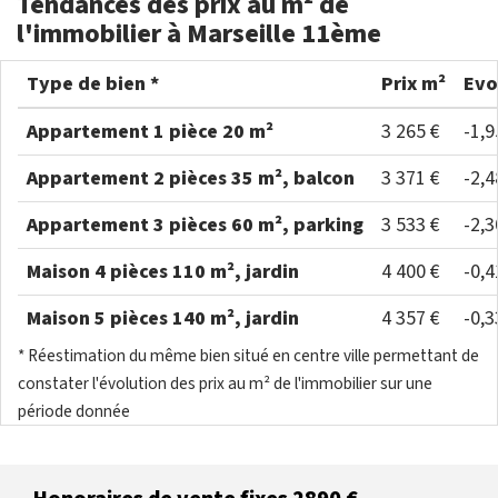
Tendances des prix au m² de
l'immobilier à Marseille 11ème
Type de bien *
Prix m²
Evo
Appartement 1 pièce 20 m²
3 265 €
-1,
Appartement 2 pièces 35 m², balcon
3 371 €
-2,
Appartement 3 pièces 60 m², parking
3 533 €
-2,
Maison 4 pièces 110 m², jardin
4 400 €
-0,
Maison 5 pièces 140 m², jardin
4 357 €
-0,
* Réestimation du même bien situé en centre ville permettant de
constater l'évolution des prix au m² de l'immobilier sur une
période donnée