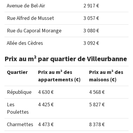
Avenue de Bel-Air
2 917 €
Rue Alfred de Musset
3 057 €
Rue du Caporal Morange
3 080 €
Allée des Cèdres
3 092 €
Prix au m² par quartier de Villeurbanne
Quartier
Prix au m² des
Prix au m² des
appartements (€)
maisons (€)
République
4 630 €
4 568 €
Les
4 425 €
5 827 €
Poulettes
Charmettes
4 473 €
8 378 €