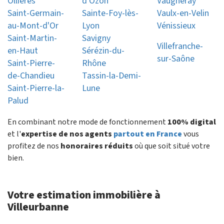
Ollières
d'Ozon
Vaugneray
Saint-Germain-
Sainte-Foy-lès-
Vaulx-en-Velin
au-Mont-d'Or
Lyon
Vénissieux
Saint-Martin-
Savigny
Villefranche-
en-Haut
Sérézin-du-
sur-Saône
Saint-Pierre-
Rhône
de-Chandieu
Tassin-la-Demi-
Saint-Pierre-la-
Lune
Palud
En combinant notre mode de fonctionnement
100% digital
et l'
expertise de nos agents
partout en France
vous
profitez de nos
honoraires réduits
où que soit situé votre
bien.
Votre estimation immobilière à
Villeurbanne