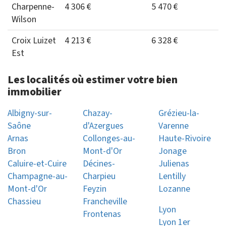
Charpenne-
4 306 €
5 470 €
Wilson
Croix Luizet
4 213 €
6 328 €
Est
Les localités où estimer votre bien
immobilier
Albigny-sur-
Chazay-
Grézieu-la-
Saône
d'Azergues
Varenne
Arnas
Collonges-au-
Haute-Rivoire
Bron
Mont-d'Or
Jonage
Caluire-et-Cuire
Décines-
Julienas
Champagne-au-
Charpieu
Lentilly
Mont-d'Or
Feyzin
Lozanne
Chassieu
Francheville
Lyon
Frontenas
Lyon 1er