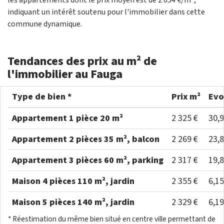
les appartements dont le prix moyen est de 2 054 €/m²,
indiquant un intérêt soutenu pour l'immobilier dans cette
commune dynamique.
Tendances des prix au m² de
l'immobilier au Fauga
Type de bien *
Prix m²
Evo
Appartement 1 pièce 20 m²
2 325 €
30,
Appartement 2 pièces 35 m², balcon
2 269 €
23,
Appartement 3 pièces 60 m², parking
2 317 €
19,
Maison 4 pièces 110 m², jardin
2 355 €
6,1
Maison 5 pièces 140 m², jardin
2 329 €
6,1
* Réestimation du même bien situé en centre ville permettant de