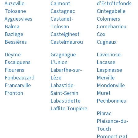
Auzeville-
Calmont
d'Estrétefonds
Tolosane
Castagnac
Cintegabelle
Ayguesvives
Castanet-
Colomiers
Balma
Tolosan
Cornebarrieu
Baziège
Castelginest
Cox
Bessières
Castelmaurou
Cugnaux
Deyme
Gragnague
Lavernose-
Escalquens
L'Union
Lacasse
Flourens
Labarthe-sur-
Lespinasse
Fonbeauzard
Lèze
Merville
Francarville
Labastide-
Mondonville
Fronton
Saint-Sernin
Muret
Labastidette
Pechbonnieu
Laffite-Toupière
Pibrac
Plaisance-du-
Touch
Pompertuzat