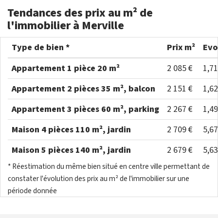
Tendances des prix au m² de
l'immobilier à Merville
Type de bien *
Prix m²
Evo
Appartement 1 pièce 20 m²
2 085 €
1,7
Appartement 2 pièces 35 m², balcon
2 151 €
1,6
Appartement 3 pièces 60 m², parking
2 267 €
1,4
Maison 4 pièces 110 m², jardin
2 709 €
5,6
Maison 5 pièces 140 m², jardin
2 679 €
5,6
* Réestimation du même bien situé en centre ville permettant de
constater l'évolution des prix au m² de l'immobilier sur une
période donnée