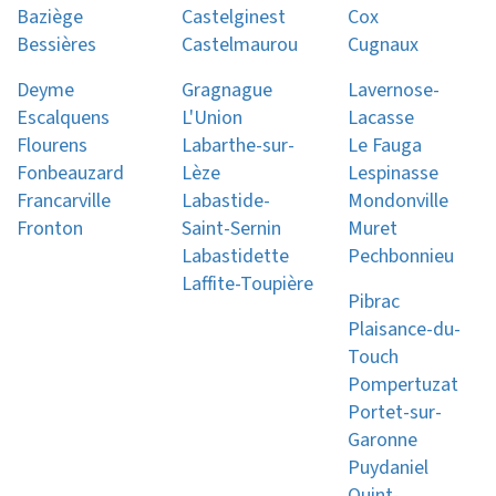
Baziège
Castelginest
Cox
Bessières
Castelmaurou
Cugnaux
Deyme
Gragnague
Lavernose-
Escalquens
L'Union
Lacasse
Flourens
Labarthe-sur-
Le Fauga
Fonbeauzard
Lèze
Lespinasse
Francarville
Labastide-
Mondonville
Fronton
Saint-Sernin
Muret
Labastidette
Pechbonnieu
Laffite-Toupière
Pibrac
Plaisance-du-
Touch
Pompertuzat
Portet-sur-
Garonne
Puydaniel
Quint-