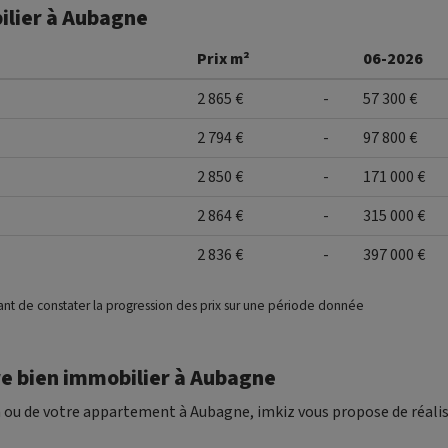
ilier à Aubagne
Prix m²
06-2026
2 865 €
-
57 300 €
2 794 €
-
97 800 €
2 850 €
-
171 000 €
2 864 €
-
315 000 €
2 836 €
-
397 000 €
ant de constater la progression des prix sur une période donnée
re bien immobilier à Aubagne
n ou de votre appartement à Aubagne, imkiz vous propose de réali