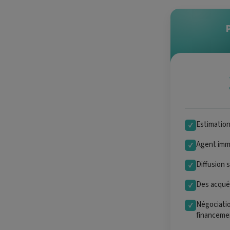
Estimatio
✓
Agent immo
✓
Diffusion 
✓
Des acquér
✓
Négociatio
✓
financeme