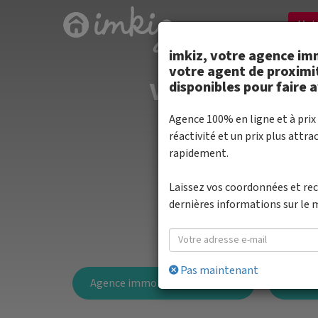
Met
imkiz, votre agence imm
votre agent de proximi
Votre agence im
disponibles pour faire 
Agence 100% en ligne et à prix 
réactivité et un prix plus attra
rapidement.
Nos clients té
Laissez vos coordonnées et re
dernières informations sur le 
Pas maintenant
Agence immobilière en France
Proven