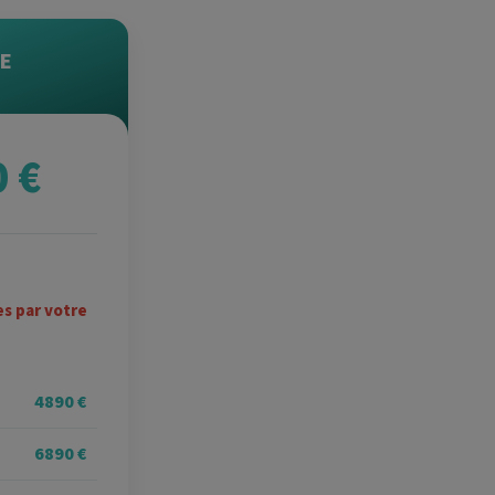
E
0 €
es par votre
4890 €
6890 €