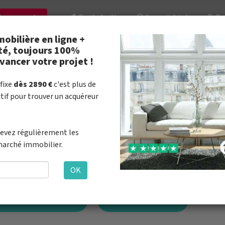
tre en vente
Tarifs & villes
Conseil & infos
Tro
obilière en ligne +
té, toujours 100%
mobilière en ligne à Aubagne
avancer votre projet !
2890 € au succès
fixe
dès 2890 €
c'est plus de
ctif pour trouver un acquéreur
Excellent
moignent
4,8 sur 5 basé sur 851 avi
cevez régulièrement les
marché immobilier.
Estimez votre bien.
Préparez votre vente
OK
ce-Alpes-Côte-d'Azur
Bouches-du-Rhône
Aubag