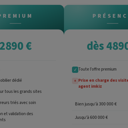
PREMIUM
PRÉSENC
2890 €
dès 489
n
Toute l'offre premium
✓
bilier dédié
Prise en charge des visit
+
agent imkiz
sur tous les grands sites
eurs triés avec soin
Bien jusqu'à 300 000 €
n et validation des
Jusqu'à 600 000 €
nts