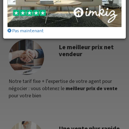
Provence-Alpes-Côte-d'Azur
Bouches-du-Rhône
Istres
Pas maintenant
Le meilleur prix net
vendeur
Notre tarif fixe + l’expertise de votre agent pour
négocier : vous obtenez le
meilleur prix de vente
pour votre bien
Une vente plus rapide