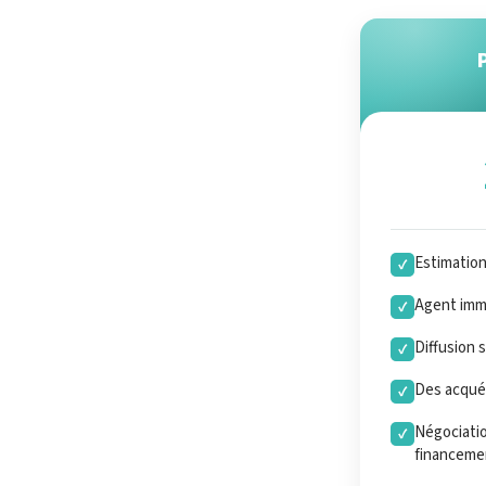
Estimatio
✓
Agent immo
✓
Diffusion 
✓
Des acquér
✓
Négociatio
✓
financeme