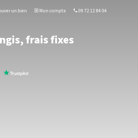
uver un bien
Mon compte
09 72 12 84 04
gis, frais fixes
s