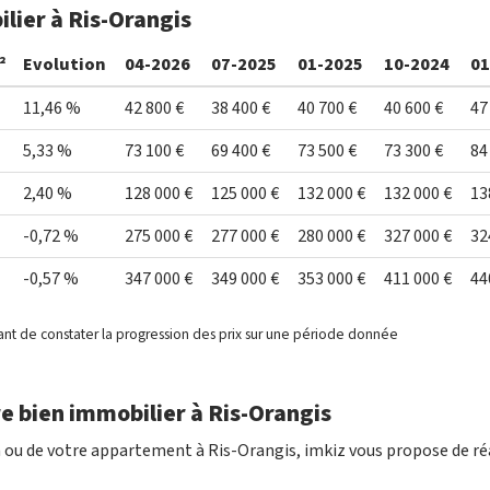
ilier à Ris-Orangis
²
Evolution
04-2026
07-2025
01-2025
10-2024
01
11,46 %
42 800 €
38 400 €
40 700 €
40 600 €
47
5,33 %
73 100 €
69 400 €
73 500 €
73 300 €
84
2,40 %
128 000 €
125 000 €
132 000 €
132 000 €
13
-0,72 %
275 000 €
277 000 €
280 000 €
327 000 €
32
-0,57 %
347 000 €
349 000 €
353 000 €
411 000 €
44
ant de constater la progression des prix sur une période donnée
e bien immobilier à Ris-Orangis
 ou de votre appartement à Ris-Orangis, imkiz vous propose de ré