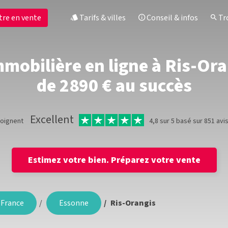
tre en vente
Tarifs & villes
Conseil & infos
Tro
mobilière en ligne à Ris-Oran
de 2890 € au succès
Excellent
moignent
4,8 sur 5 basé sur 851 avi
Estimez votre bien.
Préparez votre vente
-France
Essonne
Ris-Orangis