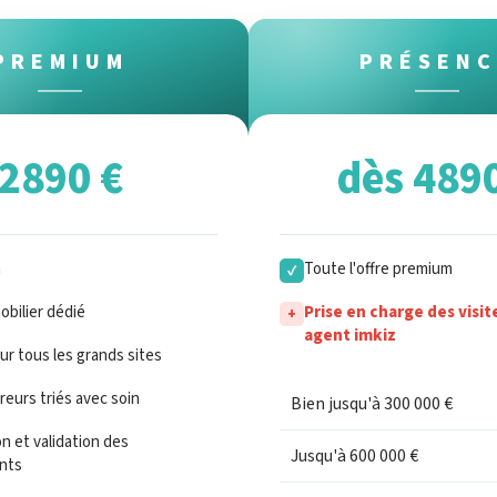
PREMIUM
PRÉSENC
2890 €
dès 489
n
Toute l'offre premium
✓
bilier dédié
Prise en charge des visit
+
agent imkiz
sur tous les grands sites
eurs triés avec soin
Bien jusqu'à 300 000 €
n et validation des
Jusqu'à 600 000 €
nts