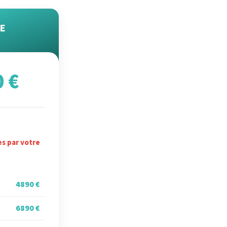
E
0 €
es par votre
4890 €
6890 €