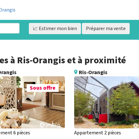
-Orangis
📈 Estimer
mon bien
Préparer ma vente
s à Ris-Orangis et à proximité
Orangis
Ris-Orangis
Sous offre
ment 6 pièces
Appartement 2 pièces