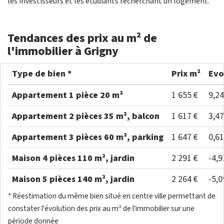
les investisseurs et les étudiants recherchant un logement.
Tendances des prix au m² de
l'immobilier à Grigny
Type de bien *
Prix m²
Evo
Appartement 1 pièce 20 m²
1 655 €
9,2
Appartement 2 pièces 35 m², balcon
1 617 €
3,4
Appartement 3 pièces 60 m², parking
1 647 €
0,6
Maison 4 pièces 110 m², jardin
2 291 €
-4,
Maison 5 pièces 140 m², jardin
2 264 €
-5,
* Réestimation du même bien situé en centre ville permettant de
constater l'évolution des prix au m² de l'immobilier sur une
période donnée