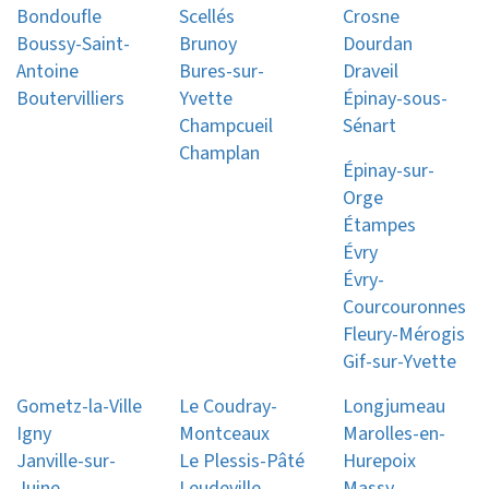
Bondoufle
Scellés
Crosne
Boussy-Saint-
Brunoy
Dourdan
Antoine
Bures-sur-
Draveil
Boutervilliers
Yvette
Épinay-sous-
Champcueil
Sénart
Champlan
Épinay-sur-
Orge
Étampes
Évry
Évry-
Courcouronnes
Fleury-Mérogis
Gif-sur-Yvette
Gometz-la-Ville
Le Coudray-
Longjumeau
Igny
Montceaux
Marolles-en-
Janville-sur-
Le Plessis-Pâté
Hurepoix
Juine
Leudeville
Massy