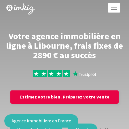
Toggle
naviga
Votre agence immobilière en
ligne à Libourne, frais fixes de
2890 € au succès
Estimez votre bien.
Préparez votre vente
Agence immobilière en France