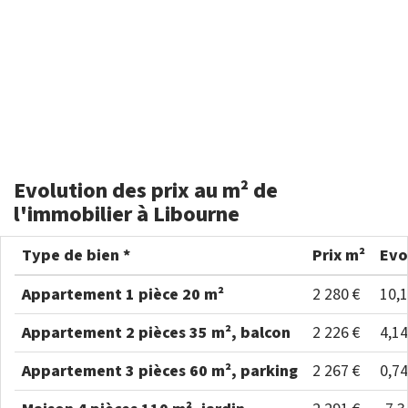
Evolution des prix au m² de
l'immobilier à Libourne
Type de bien *
Prix m²
Evo
Appartement 1 pièce 20 m²
2 280 €
10,
Appartement 2 pièces 35 m², balcon
2 226 €
4,1
Appartement 3 pièces 60 m², parking
2 267 €
0,7