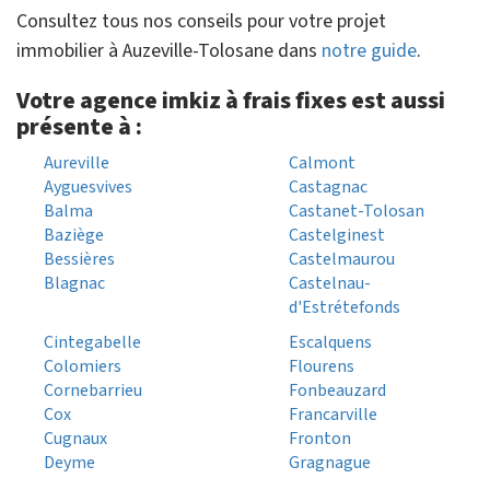
Consultez tous nos conseils pour votre projet
immobilier à Auzeville-Tolosane dans
notre guide
.
Votre agence imkiz à frais fixes est aussi
présente à :
Aureville
Calmont
Ayguesvives
Castagnac
Balma
Castanet-Tolosan
Baziège
Castelginest
Bessières
Castelmaurou
Blagnac
Castelnau-
d'Estrétefonds
Cintegabelle
Escalquens
Colomiers
Flourens
Cornebarrieu
Fonbeauzard
Cox
Francarville
Cugnaux
Fronton
Deyme
Gragnague