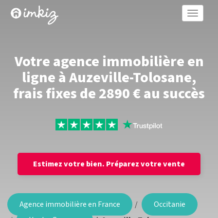
Toggle
naviga
Votre agence immobilière en
ligne à Auzeville-Tolosane,
frais fixes de 2890 € au succès
Estimez votre bien.
Préparez votre vente
Agence immobilière en France
Occitanie