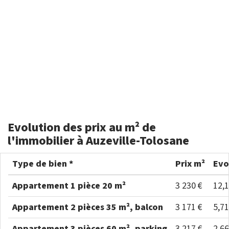
Evolution des prix au m² de
l'immobilier à Auzeville-Tolosane
Type de bien *
Prix m²
Evo
Appartement 1 pièce 20 m²
3 230 €
12,
Appartement 2 pièces 35 m², balcon
3 171 €
5,7
Appartement 3 pièces 60 m², parking
3 217 €
2,6