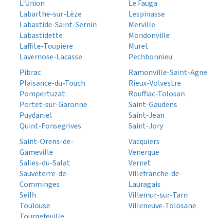
L'Union
Le Fauga
Labarthe-sur-Lèze
Lespinasse
Labastide-Saint-Sernin
Merville
Labastidette
Mondonville
Laffite-Toupière
Muret
Lavernose-Lacasse
Pechbonnieu
Pibrac
Ramonville-Saint-Agne
Plaisance-du-Touch
Rieux-Volvestre
Pompertuzat
Rouffiac-Tolosan
Portet-sur-Garonne
Saint-Gaudens
Puydaniel
Saint-Jean
Quint-Fonsegrives
Saint-Jory
Saint-Orens-de-
Vacquiers
Gameville
Venerque
Salies-du-Salat
Vernet
Sauveterre-de-
Villefranche-de-
Comminges
Lauragais
Seilh
Villemur-sur-Tarn
Toulouse
Villeneuve-Tolosane
Tournefeuille