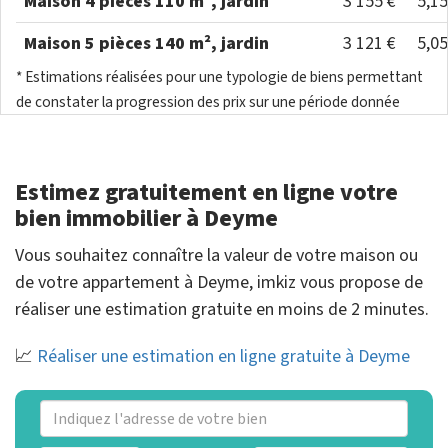
Maison 4 pièces 110 m², jardin
3 155 €
5,1
Maison 5 pièces 140 m², jardin
3 121 €
5,0
* Estimations réalisées pour une typologie de biens permettant
de constater la progression des prix sur une période donnée
Estimez gratuitement en ligne votre
bien immobilier à Deyme
Vous souhaitez connaître la valeur de votre maison ou
de votre appartement à Deyme, imkiz vous propose de
réaliser une estimation gratuite en moins de 2 minutes.
📈
Réaliser une estimation en ligne gratuite à Deyme