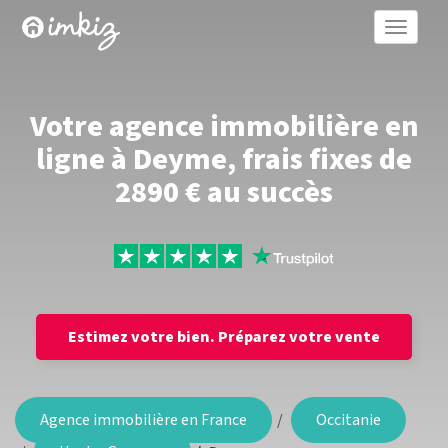
Toggle
naviga
Votre agence immobilière en
ligne à Deyme, frais fixes de
2890 € au succès
Estimez votre bien.
Préparez votre vente
Agence immobilière en France
Occitanie