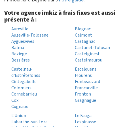
Votre agence imkiz à frais fixes est aussi
présente à :
Aureville
Blagnac
Auzeville-Tolosane
Calmont
Ayguesvives
Castagnac
Balma
Castanet-Tolosan
Baziège
Castelginest
Bessières
Castelmaurou
Castelnau-
Escalquens
d'Estrétefonds
Flourens
Cintegabelle
Fonbeauzard
Colomiers
Francarville
Cornebarrieu
Fronton
Cox
Gragnague
Cugnaux
L'Union
Le Fauga
Labarthe-sur-Lèze
Lespinasse