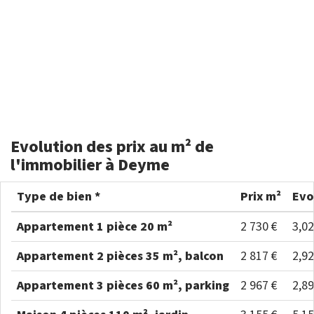
Evolution des prix au m² de
l'immobilier à Deyme
Type de bien *
Prix m²
Evo
Appartement 1 pièce 20 m²
2 730 €
3,0
Appartement 2 pièces 35 m², balcon
2 817 €
2,9
Appartement 3 pièces 60 m², parking
2 967 €
2,8