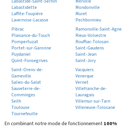
Labastide-Saint-Sernin
Merville
Labastidette
Mondonville
Laffite-Toupière
Muret
Lavernose-Lacasse
Pechbonnieu
Pibrac
Ramonville-Saint-Agne
Plaisance-du-Touch
Rieux-Volvestre
Pompertuzat
Rouffiac-Tolosan
Portet-sur-Garonne
Saint-Gaudens
Puydaniel
Saint-Jean
Quint-Fonsegrives
Saint-Jory
Saint-Orens-de-
Vacquiers
Gameville
Venerque
Salies-du-Salat
Vernet
Sauveterre-de-
Villefranche-de-
Comminges
Lauragais
Seilh
Villemur-sur-Tarn
Toulouse
Villeneuve-Tolosane
Tournefeuille
En combinant notre mode de fonctionnement
100%