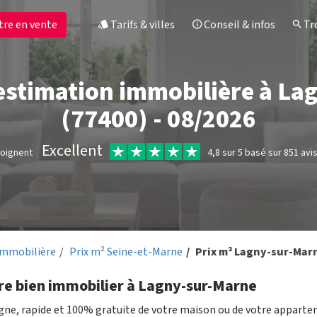
tre en vente
Tarifs & villes
Conseil & infos
Tro
 estimation immobilière à L
(77400) - 08/2026
Excellent
moignent
4,8 sur 5 basé sur 851 avi
immobilière
Prix m² Seine-et-Marne
Prix m² Lagny-sur-Mar
tre bien immobilier à Lagny-sur-Marne
igne, rapide et 100% gratuite de votre maison ou de votre appart