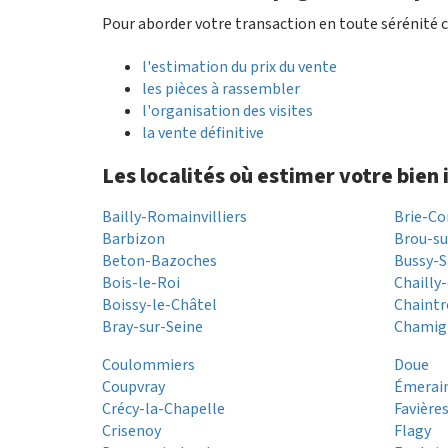
Pour aborder votre transaction en toute sérénité c
l'estimation du prix du vente
les pièces à rassembler
l'organisation des visites
la vente définitive
Les localités où estimer votre bien
Bailly-Romainvilliers
Brie-C
Barbizon
Brou-su
Beton-Bazoches
Bussy-S
Bois-le-Roi
Chailly
Boissy-le-Châtel
Chaintr
Bray-sur-Seine
Chamig
Coulommiers
Doue
Coupvray
Émerain
Crécy-la-Chapelle
Favière
Crisenoy
Flagy