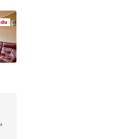
ndu
nt