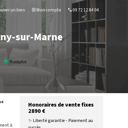
uver un bien
Mon compte
09 72 12 84 04
agny-sur-Marne
s
ne
Honoraires de vente fixes
2890 €
✨ Liberté garantie - Paiement au
ement à
succès