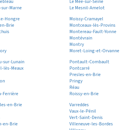
nebleau
Le Mée-sur-Seine
-sur-Marne
Le Mesnil-Amelot
le-Hongre
Moissy-Cramayel
en-Brie
Montceaux-lès-Provins
thuis
Montereau-Fault-Yonne
Montévrain
Montry
ory
Moret-Loing-et-Orvanne
u-sur-Lunain
Pontault-Combault
l-lès-Meaux
Pontcarré
Presles-en-Brie
on
Pringy
Réau
a-Ferrière
Roissy-en-Brie
les-en-Brie
Varreddes
Vaux-le-Pénil
n
Vert-Saint-Denis
n-en-Brie
Villeneuve-les-Bordes