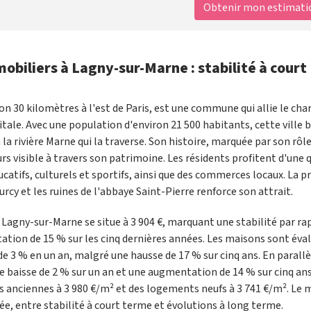
Obtenir mon estimation
biliers à Lagny-sur-Marne : stabilité à court
n 30 kilomètres à l'est de Paris, est une commune qui allie le ch
tale. Avec une population d'environ 21 500 habitants, cette ville b
rivière Marne qui la traverse. Son histoire, marquée par son rôle
s visible à travers son patrimoine. Les résidents profitent d'une 
atifs, culturels et sportifs, ainsi que des commerces locaux. La p
y et les ruines de l'abbaye Saint-Pierre renforce son attrait.
Lagny-sur-Marne se situe à 3 904 €, marquant une stabilité par ra
ion de 15 % sur les cinq dernières années. Les maisons sont éva
e 3 % en un an, malgré une hausse de 17 % sur cinq ans. En parallèl
 baisse de 2 % sur un an et une augmentation de 14 % sur cinq ans
ons anciennes à 3 980 €/m² et des logements neufs à 3 741 €/m². Le
, entre stabilité à court terme et évolutions à long terme.