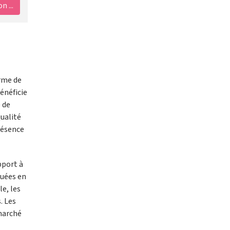
 ...
arme de
énéficie
 de
qualité
résence
pport à
luées en
e, les
. Les
 marché