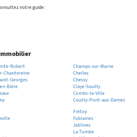
onsultez notre guide :
 immobilier
omte-Robert
Champs-sur-Marne
r-Chantereine
Chelles
aint-Georges
Chessy
-en-Bière
Claye-Souilly
eaux
Combs-la-Ville
ny
Couilly-Pont-aux-Dames
Frétoy
ville
Fublaines
s
Jablines
La Tombe