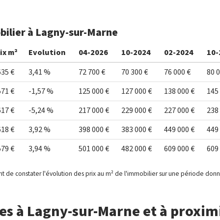
bilier à Lagny-sur-Marne
ix m²
Evolution
04-2026
10-2024
02-2024
10-
635 €
3,41 %
72 700 €
70 300 €
76 000 €
80 0
571 €
-1,57 %
125 000 €
127 000 €
138 000 €
145
617 €
-5,24 %
217 000 €
229 000 €
227 000 €
238
618 €
3,92 %
398 000 €
383 000 €
449 000 €
449
579 €
3,94 %
501 000 €
482 000 €
609 000 €
609
t de constater l'évolution des prix au m² de l'immobilier sur une période don
s à Lagny-sur-Marne et à proxim