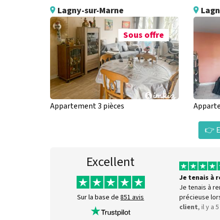
Lagny-sur-Marne
Lagn
Sous offre
Appartement 3 pièces
Apparte
👉 E
Excellent
Je tenais à
Je tenais à r
précieuse lor
Sur la base de
851 avis
client
, il y a 