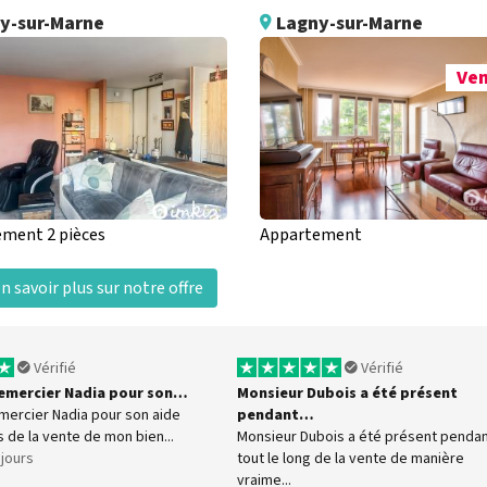
y-sur-Marne
Lagny-sur-Marne
Ve
ment 2 pièces
Appartement
n savoir plus sur notre offre
Vérifié
Vérifié
 remercier Nadia pour son…
Monsieur Dubois a été présent
emercier Nadia pour son aide
pendant…
s de la vente de mon bien...
Monsieur Dubois a été présent penda
5 jours
tout le long de la vente de manière
vraime...