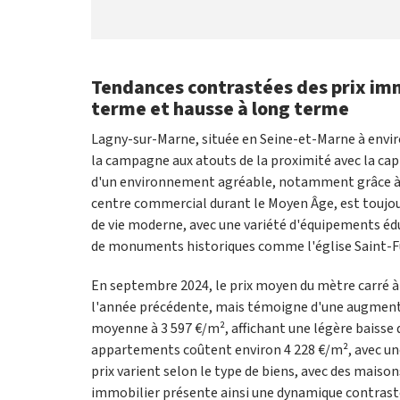
Tendances contrastées des prix immo
terme et hausse à long terme
Lagny-sur-Marne, située en Seine-et-Marne à enviro
la campagne aux atouts de la proximité avec la capi
d'un environnement agréable, notamment grâce à la 
centre commercial durant le Moyen Âge, est toujour
de vie moderne, avec une variété d'équipements éduc
de monuments historiques comme l'église Saint-Furc
En septembre 2024, le prix moyen du mètre carré à 
l'année précédente, mais témoigne d'une augmentat
moyenne à 3 597 €/m², affichant une légère baisse d
appartements coûtent environ 4 228 €/m², avec une
prix varient selon le type de biens, avec des mais
immobilier présente ainsi une dynamique contrastée