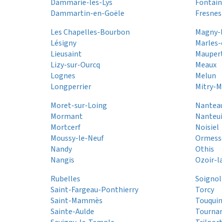
Dammarie-les-Lys
Fontai
Dammartin-en-Goële
Fresnes
Les Chapelles-Bourbon
Magny-
Lésigny
Marles-
Lieusaint
Mauper
Lizy-sur-Ourcq
Meaux
Lognes
Melun
Longperrier
Mitry-M
Moret-sur-Loing
Nantea
Mormant
Nanteui
Mortcerf
Noisiel
Moussy-le-Neuf
Ormess
Nandy
Othis
Nangis
Ozoir-l
Rubelles
Soignol
Saint-Fargeau-Ponthierry
Torcy
Saint-Mammès
Touqui
Sainte-Aulde
Tourna