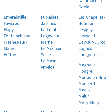
Dammartin-en-
Goële
Émerainville
Fublaines
Les Chapelles-
Favières
Jablines
Bourbon
Flagy
La Tombe
Lésigny
Fontainebleau
Lagny-sur-
Lieusaint
Fresnes-sur-
Marne
Lizy-sur-Ourcq
Marne
Le Mée-sur-
Lognes
Frétoy
Seine
Longperrier
Le Mesnil-
Magny-le-
Amelot
Hongre
Marles-en-Brie
Mauperthuis
Meaux
Melun
Mitry-Mory