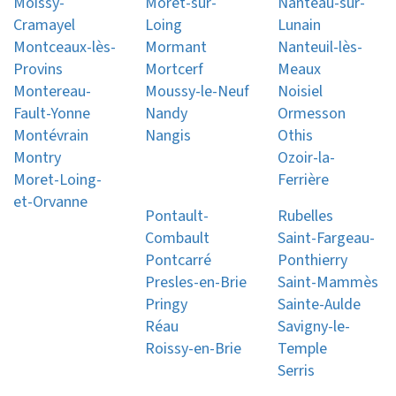
Moissy-
Moret-sur-
Nanteau-sur-
Cramayel
Loing
Lunain
Montceaux-lès-
Mormant
Nanteuil-lès-
Provins
Mortcerf
Meaux
Montereau-
Moussy-le-Neuf
Noisiel
Fault-Yonne
Nandy
Ormesson
Montévrain
Nangis
Othis
Montry
Ozoir-la-
Moret-Loing-
Ferrière
et-Orvanne
Pontault-
Rubelles
Combault
Saint-Fargeau-
Pontcarré
Ponthierry
Presles-en-Brie
Saint-Mammès
Pringy
Sainte-Aulde
Réau
Savigny-le-
Roissy-en-Brie
Temple
Serris