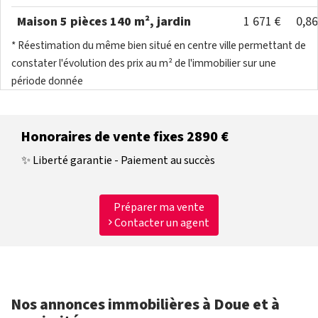
Maison 5 pièces 140 m², jardin
1 671 €
0,8
* Réestimation du même bien situé en centre ville permettant de
constater l'évolution des prix au m² de l'immobilier sur une
période donnée
Honoraires de vente fixes 2890 €
✨ Liberté garantie - Paiement au succès
Préparer ma vente
Contacter un agent
Nos annonces immobilières à Doue et à