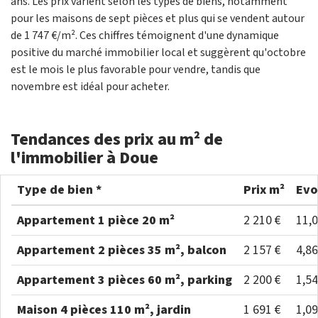
ans. Les prix varient selon les types de biens, notamment
pour les maisons de sept pièces et plus qui se vendent autour
de 1 747 €/m². Ces chiffres témoignent d'une dynamique
positive du marché immobilier local et suggèrent qu'octobre
est le mois le plus favorable pour vendre, tandis que
novembre est idéal pour acheter.
Tendances des prix au m² de
l'immobilier à Doue
Type de bien *
Prix m²
Evo
Appartement 1 pièce 20 m²
2 210 €
11,
Appartement 2 pièces 35 m², balcon
2 157 €
4,8
Appartement 3 pièces 60 m², parking
2 200 €
1,5
Maison 4 pièces 110 m², jardin
1 691 €
1,0