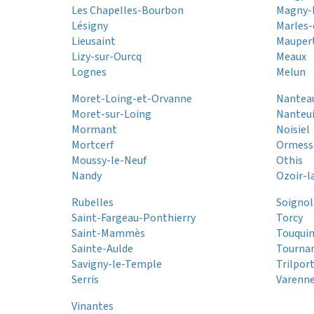
Les Chapelles-Bourbon
Magny-
Lésigny
Marles-
Lieusaint
Mauper
Lizy-sur-Ourcq
Meaux
Lognes
Melun
Moret-Loing-et-Orvanne
Nantea
Moret-sur-Loing
Nanteui
Mormant
Noisiel
Mortcerf
Ormess
Moussy-le-Neuf
Othis
Nandy
Ozoir-l
Rubelles
Soignol
Saint-Fargeau-Ponthierry
Torcy
Saint-Mammès
Touqui
Sainte-Aulde
Tourna
Savigny-le-Temple
Trilpor
Serris
Varenne
Vinantes