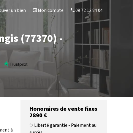
uver un bien
Mon compte
09 72 12 84 04
ngis (77370) -
s
Honoraires de vente fixes
2890 €
✨ Liberté garantie - Paiement au
ement à
succès