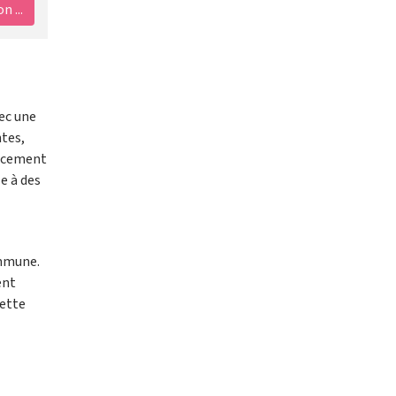
 ...
ec une
ntes,
lacement
le à des
ommune.
ent
cette