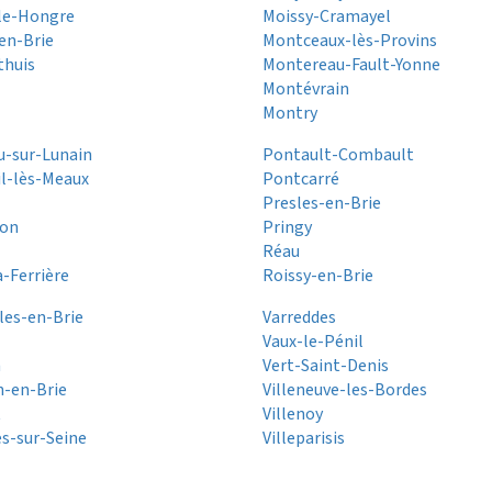
le-Hongre
Moissy-Cramayel
en-Brie
Montceaux-lès-Provins
thuis
Montereau-Fault-Yonne
Montévrain
Montry
u-sur-Lunain
Pontault-Combault
l-lès-Meaux
Pontcarré
Presles-en-Brie
on
Pringy
Réau
a-Ferrière
Roissy-en-Brie
les-en-Brie
Varreddes
Vaux-le-Pénil
n
Vert-Saint-Denis
n-en-Brie
Villeneuve-les-Bordes
t
Villenoy
s-sur-Seine
Villeparisis