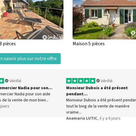
8 pièces
Maison 5 pièces
n savoir plus sur notre offre
Vérifié
Vérifié
 remercier Nadia pour son…
Monsieur Dubois a été présent
emercier Nadia pour son aide
pendant…
s de la vente de mon bien...
Monsieur Dubois a été présent penda
5 jours
tout le long de la vente de manière
vraime...
Anamaria LUTIC
, il y a 6 jours