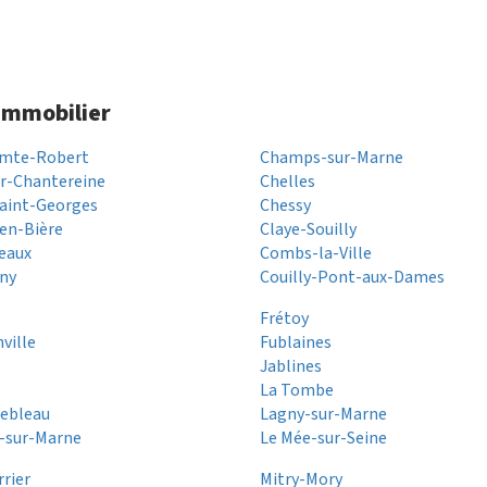
 immobilier
omte-Robert
Champs-sur-Marne
r-Chantereine
Chelles
aint-Georges
Chessy
-en-Bière
Claye-Souilly
eaux
Combs-la-Ville
ny
Couilly-Pont-aux-Dames
Frétoy
ville
Fublaines
s
Jablines
La Tombe
nebleau
Lagny-sur-Marne
-sur-Marne
Le Mée-sur-Seine
rier
Mitry-Mory