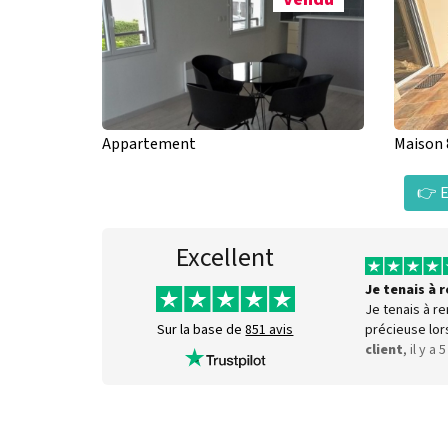
Appartement
Maison 
👉 E
Excellent
Je tenais à
Je tenais à r
précieuse lor
Sur la base de
851 avis
client
, il y a 