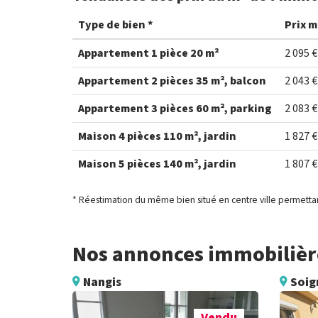
Type de bien *
Prix m
Appartement 1 pièce 20 m²
2 095 €
Appartement 2 pièces 35 m², balcon
2 043 €
Appartement 3 pièces 60 m², parking
2 083 €
Maison 4 pièces 110 m², jardin
1 827 €
Maison 5 pièces 140 m², jardin
1 807 €
* Réestimation du même bien situé en centre ville permettan
Nos annonces immobilière
Nangis
Soig
Vendu