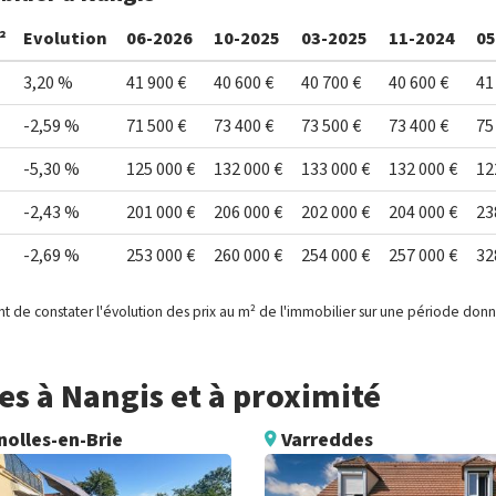
²
Evolution
06-2026
10-2025
03-2025
11-2024
05
3,20 %
41 900 €
40 600 €
40 700 €
40 600 €
41
-2,59 %
71 500 €
73 400 €
73 500 €
73 400 €
75
-5,30 %
125 000 €
132 000 €
133 000 €
132 000 €
12
-2,43 %
201 000 €
206 000 €
202 000 €
204 000 €
23
-2,69 %
253 000 €
260 000 €
254 000 €
257 000 €
32
t de constater l'évolution des prix au m² de l'immobilier sur une période don
s à Nangis et à proximité
nolles-en-Brie
Varreddes