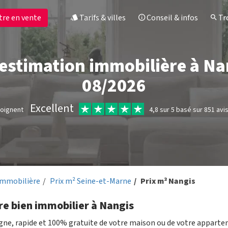
tre en vente
Tarifs & villes
Conseil & infos
Tro
 estimation immobilière à Na
08/2026
Excellent
moignent
4,8 sur 5 basé sur 851 avi
immobilière
Prix m² Seine-et-Marne
Prix m² Nangis
re bien immobilier à Nangis
igne, rapide et 100% gratuite de votre maison ou de votre appart