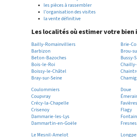
les pièces à rassembler
l'organisation des visites
la vente définitive
Les localités où estimer votre bien
Bailly-Romainvilliers
Brie-C
Barbizon
Brou-su
Beton-Bazoches
Bussy-S
Bois-le-Roi
Chailly
Boissy-le-Châtel
Chaintr
Bray-sur-Seine
Chamig
Coulommiers
Doue
Coupvray
Émerain
Crécy-la-Chapelle
Favière
Crisenoy
Flagy
Dammarie-les-Lys
Fontai
Dammartin-en-Goële
Fresnes
Le Mesnil-Amelot
Longper