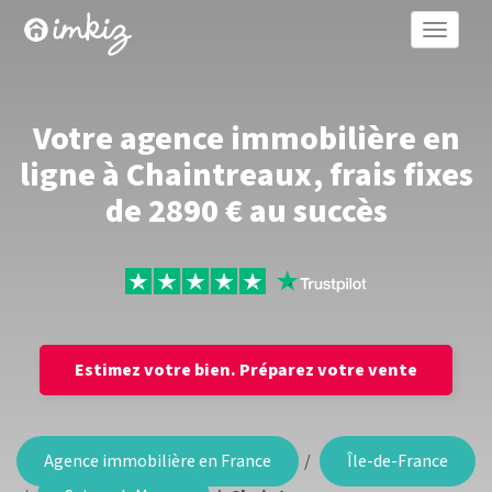
Toggle
naviga
Votre agence immobilière en
ligne à Chaintreaux, frais fixes
de 2890 € au succès
Estimez votre bien.
Préparez votre vente
Agence immobilière en France
Île-de-France