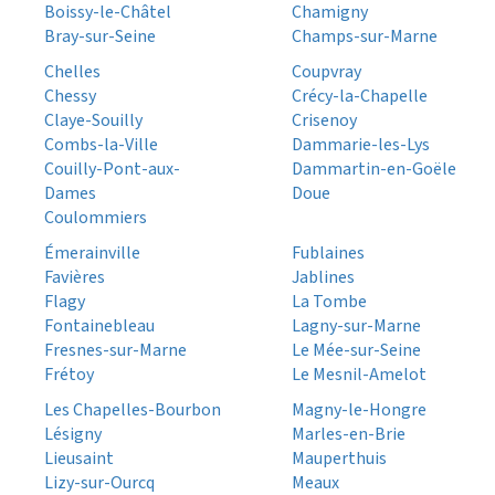
Boissy-le-Châtel
Chamigny
Bray-sur-Seine
Champs-sur-Marne
Chelles
Coupvray
Chessy
Crécy-la-Chapelle
Claye-Souilly
Crisenoy
Combs-la-Ville
Dammarie-les-Lys
Couilly-Pont-aux-
Dammartin-en-Goële
Dames
Doue
Coulommiers
Émerainville
Fublaines
Favières
Jablines
Flagy
La Tombe
Fontainebleau
Lagny-sur-Marne
Fresnes-sur-Marne
Le Mée-sur-Seine
Frétoy
Le Mesnil-Amelot
Les Chapelles-Bourbon
Magny-le-Hongre
Lésigny
Marles-en-Brie
Lieusaint
Mauperthuis
Lizy-sur-Ourcq
Meaux