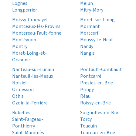
Lognes
Melun
Longperrier
Mitry-Mory
Moissy-Cramayel
Moret-sur-Loing
Montceaux-lès-Provins
Mormant
Montereau-Fault-Yonne
Mortcerf
Montévrain
Moussy-le-Neuf
Montry
Nandy
Moret-Loing-et-
Nangis
Orvanne
Nanteau-sur-Lunain
Pontault-Combault
Nanteuil-lès-Meaux
Pontcarré
Noisiel
Presles-en-Brie
Ormesson
Pringy
Othis
Réau
Ozoir-la-Ferrière
Roissy-en-Brie
Rubelles
Soignolles-en-Brie
Saint-Fargeau-
Torcy
Ponthierry
Touquin
Saint-Mammès
Tournan-en-Brie