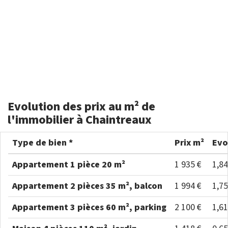
Evolution des prix au m² de
l'immobilier à Chaintreaux
Type de bien *
Prix m²
Evo
Appartement 1 pièce 20 m²
1 935 €
1,8
Appartement 2 pièces 35 m², balcon
1 994 €
1,7
Appartement 3 pièces 60 m², parking
2 100 €
1,6