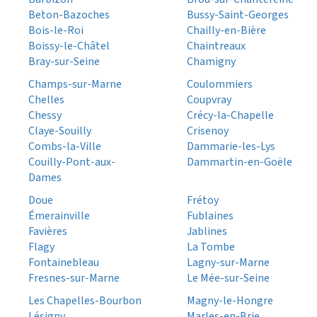
Beton-Bazoches
Bussy-Saint-Georges
Bois-le-Roi
Chailly-en-Bière
Boissy-le-Châtel
Chaintreaux
Bray-sur-Seine
Chamigny
Champs-sur-Marne
Coulommiers
Chelles
Coupvray
Chessy
Crécy-la-Chapelle
Claye-Souilly
Crisenoy
Combs-la-Ville
Dammarie-les-Lys
Couilly-Pont-aux-
Dammartin-en-Goële
Dames
Doue
Frétoy
Émerainville
Fublaines
Favières
Jablines
Flagy
La Tombe
Fontainebleau
Lagny-sur-Marne
Fresnes-sur-Marne
Le Mée-sur-Seine
Les Chapelles-Bourbon
Magny-le-Hongre
Lésigny
Marles-en-Brie