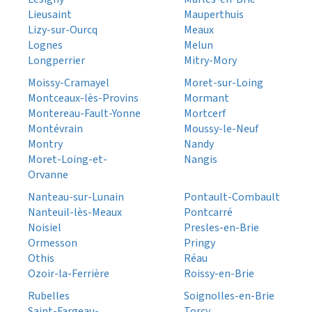
Lieusaint
Mauperthuis
Lizy-sur-Ourcq
Meaux
Lognes
Melun
Longperrier
Mitry-Mory
Moissy-Cramayel
Moret-sur-Loing
Montceaux-lès-Provins
Mormant
Montereau-Fault-Yonne
Mortcerf
Montévrain
Moussy-le-Neuf
Montry
Nandy
Moret-Loing-et-
Nangis
Orvanne
Nanteau-sur-Lunain
Pontault-Combault
Nanteuil-lès-Meaux
Pontcarré
Noisiel
Presles-en-Brie
Ormesson
Pringy
Othis
Réau
Ozoir-la-Ferrière
Roissy-en-Brie
Rubelles
Soignolles-en-Brie
Saint-Fargeau-
Torcy