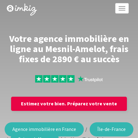
Toggle
naviga
Votre agence immobilière en
ligne au Mesnil-Amelot, frais
fixes de 2890 € au succès
Estimez votre bien.
Préparez votre vente
Agence immobilière en France
Île-de-France