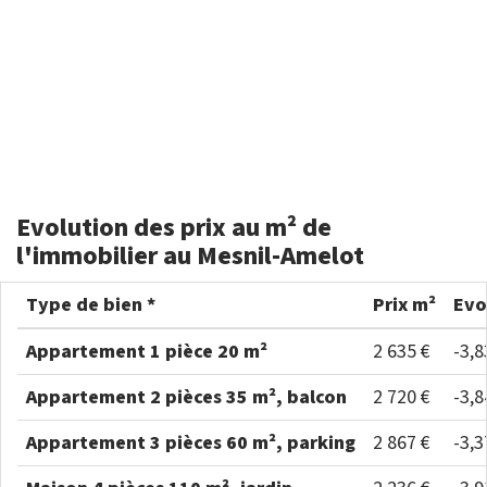
Evolution des prix au m² de
l'immobilier au Mesnil-Amelot
Type de bien *
Prix m²
Evo
Appartement 1 pièce 20 m²
2 635 €
-3,
Appartement 2 pièces 35 m², balcon
2 720 €
-3,
Appartement 3 pièces 60 m², parking
2 867 €
-3,