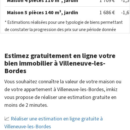
Maison 4 pièces 110 m², jardin
1 709 €
-1,
Maison 5 pièces 140 m², jardin
1 686 €
-1,
* Estimations réalisées pour une typologie de biens permettant
de constater la progression des prix sur une période donnée
Estimez gratuitement en ligne votre
bien immobilier à Villeneuve-les-
Bordes
Vous souhaitez connaître la valeur de votre maison ou
de votre appartement à Villeneuve-les-Bordes, imkiz
vous propose de réaliser une estimation gratuite en
moins de 2 minutes.
📈
Réaliser une estimation en ligne gratuite à
Villeneuve-les-Bordes