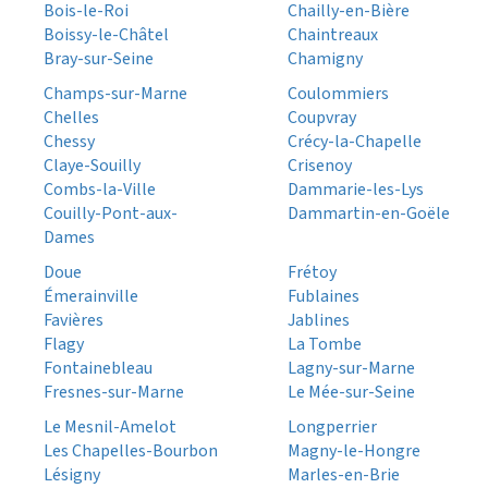
Bois-le-Roi
Chailly-en-Bière
Boissy-le-Châtel
Chaintreaux
Bray-sur-Seine
Chamigny
Champs-sur-Marne
Coulommiers
Chelles
Coupvray
Chessy
Crécy-la-Chapelle
Claye-Souilly
Crisenoy
Combs-la-Ville
Dammarie-les-Lys
Couilly-Pont-aux-
Dammartin-en-Goële
Dames
Doue
Frétoy
Émerainville
Fublaines
Favières
Jablines
Flagy
La Tombe
Fontainebleau
Lagny-sur-Marne
Fresnes-sur-Marne
Le Mée-sur-Seine
Le Mesnil-Amelot
Longperrier
Les Chapelles-Bourbon
Magny-le-Hongre
Lésigny
Marles-en-Brie