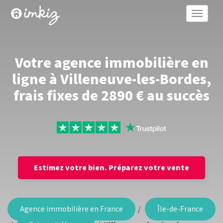
Toggle
naviga
Votre agence immobilière en
ligne à Villeneuve-les-Bordes,
frais fixes de 2890 € au succès
Estimez votre bien.
Préparez votre vente
Agence immobilière en France
Île-de-France