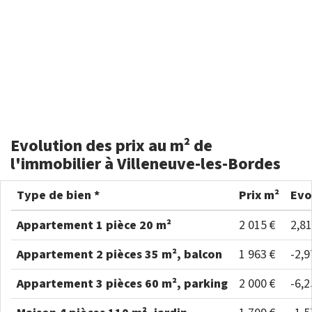
Evolution des prix au m² de
l'immobilier à Villeneuve-les-Bordes
Type de bien *
Prix m²
Evo
Appartement 1 pièce 20 m²
2 015 €
2,8
Appartement 2 pièces 35 m², balcon
1 963 €
-2,
Appartement 3 pièces 60 m², parking
2 000 €
-6,