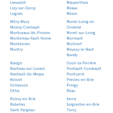
Lieusaint
Mauperthuis
Lizy-sur-Ourcq
Meaux
Lognes
Melun
Mitry-Mory
Moret-Loing-et-
Moissy-Cramayel
Orvanne
Montceaux-lès-Provins
Moret-sur-Loing
Montereau-Fault-Yonne
Mormant
Montévrain
Mortcerf
Montry
Moussy-le-Neuf
Nandy
Nangis
Ozoir-la-Ferrière
Nanteau-sur-Lunain
Pontault-Combault
Nanteuil-lès-Meaux
Pontcarré
Noisiel
Presles-en-Brie
Ormesson
Pringy
Othis
Réau
Roissy-en-Brie
Serris
Rubelles
Soignolles-en-Brie
Saint-Fargeau-
Torcy